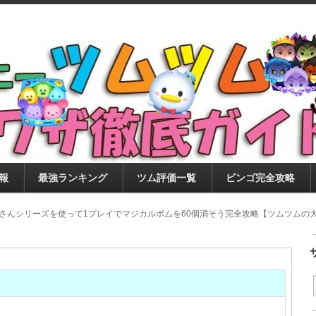
ツムツム攻略サイト！新ツム・イベント・ピックアップ・
ツムツム攻略・裏ワザ徹底ガイド
もに、ビンゴ・キャラ評価も丁寧に解説！ツムツムを12
。
報
最強ランキング
ツム評価一覧
ビンゴ完全攻略
ーさんシリーズを使って1プレイでマジカルボムを60個消そう完全攻略【ツムツムの大