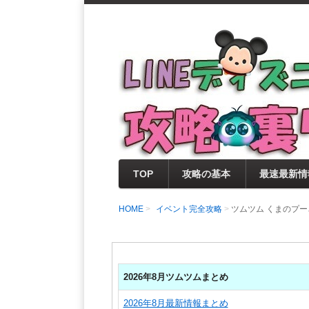
支持率No1！痒いところに手が届く
LINEディズニー 
セレクト情報をいち早く提供するとと
0％楽しめるサイトを目指しています
TOP
攻略の基本
最速最新情
HOME
イベント完全攻略
ツムツム くまのプ
2026年8月ツムツムまとめ
2026年8月最新情報まとめ