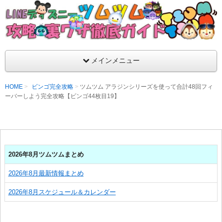
支持率No1！痒いところに手が届くツムツム攻略サイト！新ツム
ラ評価も丁寧に解説！ツムツムを120％楽しめるサイトを目指し
LINEディズニー ツムツム攻略・裏ワザ徹
メインメニュー
HOME
ビンゴ完全攻略
ツムツム アラジンシリーズを使って合計48回フィ
ーバーしよう完全攻略【ビンゴ44枚目19】
2026年8月ツムツムまとめ
2026年8月最新情報まとめ
2026年8月スケジュール＆カレンダー