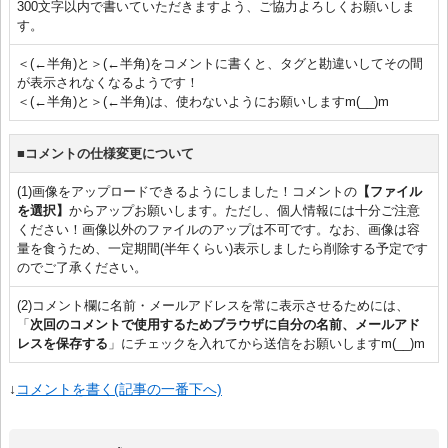
300文字以内で書いていただきますよう、ご協力よろしくお願いしま
す。
＜(←半角)と＞(←半角)をコメントに書くと、タグと勘違いしてその間
が表示されなくなるようです！
＜(←半角)と＞(←半角)は、使わないようにお願いしますm(__)m
■コメントの仕様変更について
(1)画像をアップロードできるようにしました！コメントの
【ファイル
を選択】
からアップお願いします。ただし、個人情報には十分ご注意
ください！画像以外のファイルのアップは不可です。なお、画像は容
量を食うため、一定期間(半年くらい)表示しましたら削除する予定です
のでご了承ください。
(2)コメント欄に名前・メールアドレスを常に表示させるためには、
「
次回のコメントで使用するためブラウザに自分の名前、メールアド
レスを保存する
」にチェックを入れてから送信をお願いしますm(__)m
↓
コメントを書く(記事の一番下へ)