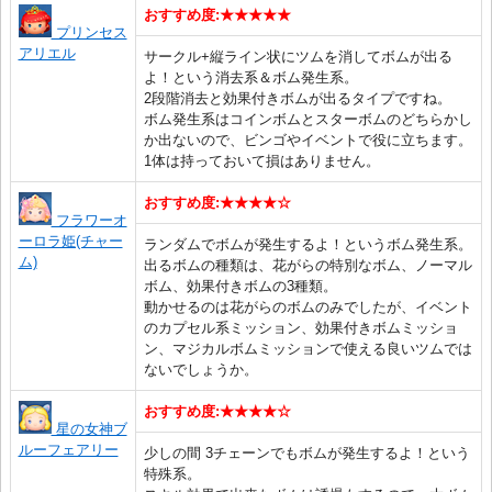
おすすめ度:★★★★★
プリンセス
アリエル
サークル+縦ライン状にツムを消してボムが出る
よ！という消去系＆ボム発生系。
2段階消去と効果付きボムが出るタイプですね。
ボム発生系はコインボムとスターボムのどちらかし
か出ないので、ビンゴやイベントで役に立ちます。
1体は持っておいて損はありません。
おすすめ度:★★★★☆
フラワーオ
ーロラ姫(チャー
ランダムでボムが発生するよ！というボム発生系。
ム)
出るボムの種類は、花がらの特別なボム、ノーマル
ボム、効果付きボムの3種類。
動かせるのは花がらのボムのみでしたが、イベント
のカプセル系ミッション、効果付きボムミッショ
ン、マジカルボムミッションで使える良いツムでは
ないでしょうか。
おすすめ度:★★★★☆
星の女神ブ
ルーフェアリー
少しの間 3チェーンでもボムが発生するよ！という
特殊系。