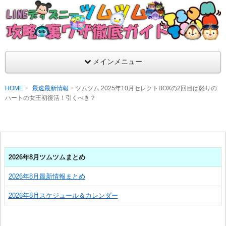
支持率No1！痒いところに手が届くツムツム攻略サイト！新ツム
ラ評価も丁寧に解説！ツムツムを120％楽しめるサイトを目指し
LINEディズニー ツムツム攻略・裏ワザ徹
メインメニュー
HOME
最速最新情報
ツムツム 2025年10月セレクトBOXの2回目は怒りの
ハートの女王初復活！引くべき？
2026年8月ツムツムまとめ
2026年8月最新情報まとめ
2026年8月スケジュール＆カレンダー