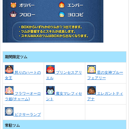
期間限定ツム
怒りのハートの
プリンセスアリ
星の女神ブルー
女王
エル
フェアリー
フラワーオーロ
魔女マレフィセ
エレガントティ
ラ姫(チャーム)
ント
アナ
ピクサーランプ
常駐ツム