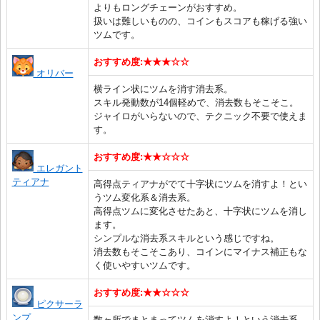
よりもロングチェーンがおすすめ。
扱いは難しいものの、コインもスコアも稼げる強い
ツムです。
おすすめ度:★★★☆☆
オリバー
横ライン状にツムを消す消去系。
スキル発動数が14個軽めで、消去数もそこそこ。
ジャイロがいらないので、テクニック不要で使えま
す。
おすすめ度:★★☆☆☆
エレガント
ティアナ
高得点ティアナがでて十字状にツムを消すよ！とい
うツム変化系＆消去系。
高得点ツムに変化させたあと、十字状にツムを消し
ます。
シンプルな消去系スキルという感じですね。
消去数もそこそこあり、コインにマイナス補正もな
く使いやすいツムです。
おすすめ度:★★☆☆☆
ピクサーラ
ンプ
数ヶ所でまとまってツムを消すよ！という消去系。