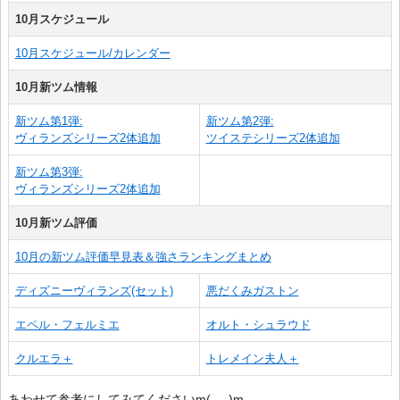
10月スケジュール
10月スケジュール/カレンダー
10月新ツム情報
新ツム第1弾:
新ツム第2弾:
ヴィランズシリーズ2体追加
ツイステシリーズ2体追加
新ツム第3弾:
ヴィランズシリーズ2体追加
10月新ツム評価
10月の新ツム評価早見表＆強さランキングまとめ
ディズニーヴィランズ(セット)
悪だくみガストン
エペル・フェルミエ
オルト・シュラウド
クルエラ＋
トレメイン夫人＋
あわせて参考にしてみてくださいm(_ _)m