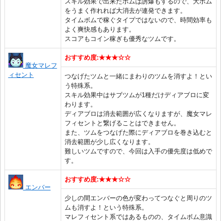
スキル効果で出来たボムは誘爆もするので、大ボム
をうまく作れれば大消去が連発できます。
タイムボムで稼ぐタイプではないので、時間効率も
よく爽快感もあります。
スコアもコイン稼ぎも優秀なツムです。
おすすめ度:★★★☆☆
魔女マレフ
ィセント
つなげたツムと一緒にまわりのツムを消すよ！とい
う特殊系。
スキル効果中はサブツムが1種だけディアブロに変
わります。
ディアブロは消去範囲が広くなりますが、魔女マレ
フィセントと繋げることはできません。
また、ツムをつなげた際にディアブロを巻き込むと
消去範囲が少し広くなります。
難しいツムですので、今回は入手の優先度は低めで
す。
おすすめ度:★★★☆☆
エンバー
少しの間エンバーの色が変わってつなぐと周りのツ
ムも消すよ！という特殊系。
マレフィセント系ではあるものの、タイムボム意識