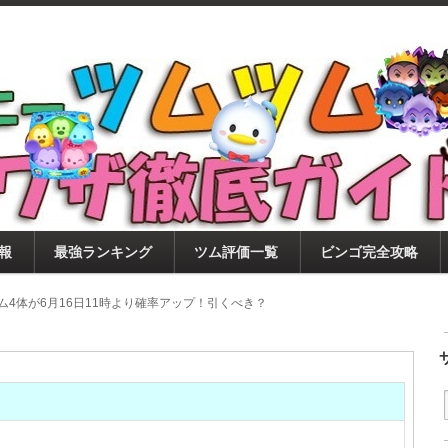
ツムツム攻略サイト！新ツム・イベント・ピックアップ・
ツムツム攻略・裏ワザ徹底ガイド
もに、ビンゴ・キャラ評価も丁寧に解説！ツムツムを12
。
報
最強ランキング
ツム評価一覧
ビンゴ完全攻略
ツム4体が6月16日11時より確率アップ！引くべき？