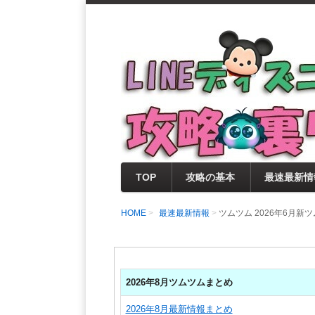
支持率No1！痒いところに手が届く
LINEディズニー 
セレクト情報をいち早く提供するとと
0％楽しめるサイトを目指しています
TOP
攻略の基本
最速最新情
HOME
最速最新情報
ツムツム 2026年6月新
2026年8月ツムツムまとめ
2026年8月最新情報まとめ