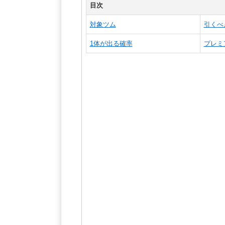
目次
対象ツム
引くべ
1体が出る確率
プレミ