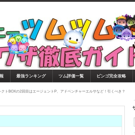
ツムツム攻略サイト！新ツム・イベント・ピックアップ・
ツムツム攻略・裏ワザ徹底ガイド
もに、ビンゴ・キャラ評価も丁寧に解説！ツムツムを12
。
報
最強ランキング
ツム評価一覧
ビンゴ完全攻略
月セレクトBOXの2回目はエージェントP、アドベンチャーエルサなど！引くべき？