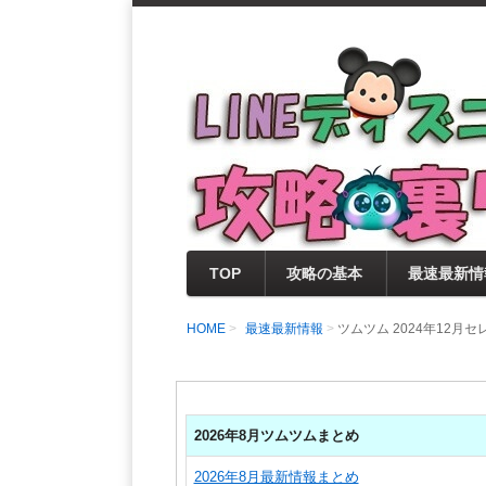
支持率No1！痒いところに手が届く
LINEディズニー 
セレクト情報をいち早く提供するとと
0％楽しめるサイトを目指しています
TOP
攻略の基本
最速最新情
HOME
最速最新情報
ツムツム 2024年12
2026年8月ツムツムまとめ
2026年8月最新情報まとめ