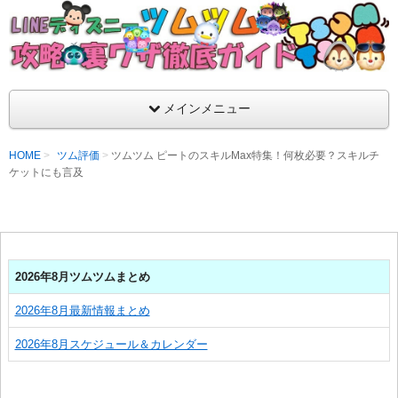
支持率No1！痒いところに手が届くツムツム攻略サイト！新ツム
ラ評価も丁寧に解説！ツムツムを120％楽しめるサイトを目指し
LINEディズニー ツムツム攻略・裏ワザ徹
メインメニュー
HOME
ツム評価
ツムツム ピートのスキルMax特集！何枚必要？スキルチ
ケットにも言及
2026年8月ツムツムまとめ
2026年8月最新情報まとめ
2026年8月スケジュール＆カレンダー