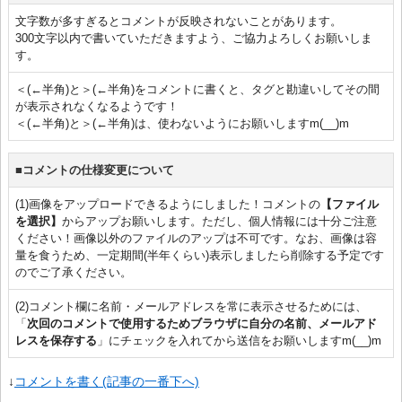
文字数が多すぎるとコメントが反映されないことがあります。
300文字以内で書いていただきますよう、ご協力よろしくお願いしま
す。
＜(←半角)と＞(←半角)をコメントに書くと、タグと勘違いしてその間
が表示されなくなるようです！
＜(←半角)と＞(←半角)は、使わないようにお願いしますm(__)m
■コメントの仕様変更について
(1)画像をアップロードできるようにしました！コメントの
【ファイル
を選択】
からアップお願いします。ただし、個人情報には十分ご注意
ください！画像以外のファイルのアップは不可です。なお、画像は容
量を食うため、一定期間(半年くらい)表示しましたら削除する予定です
のでご了承ください。
(2)コメント欄に名前・メールアドレスを常に表示させるためには、
「
次回のコメントで使用するためブラウザに自分の名前、メールアド
レスを保存する
」にチェックを入れてから送信をお願いしますm(__)m
↓
コメントを書く(記事の一番下へ)