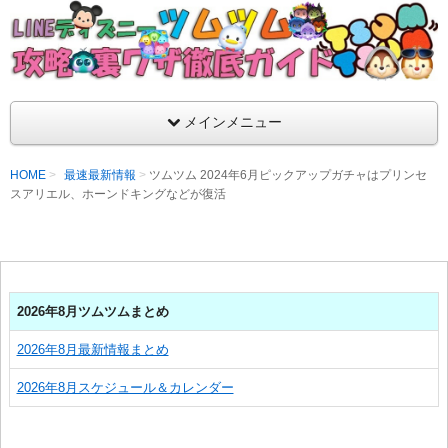
支持率No1！痒いところに手が届くツムツム攻略サイト！新ツム
ラ評価も丁寧に解説！ツムツムを120％楽しめるサイトを目指し
LINEディズニー ツムツム攻略・裏ワザ徹
メインメニュー
HOME
最速最新情報
ツムツム 2024年6月ピックアップガチャはプリンセ
スアリエル、ホーンドキングなどが復活
2026年8月ツムツムまとめ
2026年8月最新情報まとめ
2026年8月スケジュール＆カレンダー