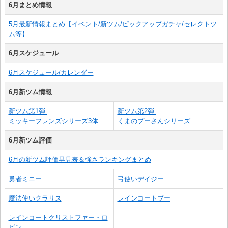
6月まとめ情報
5月最新情報まとめ【イベント/新ツム/ピックアップガチャ/セレクトツ
ム等】
6月スケジュール
6月スケジュール/カレンダー
6月新ツム情報
新ツム第1弾:
新ツム第2弾:
ミッキーフレンズシリーズ3体
くまのプーさんシリーズ
6月新ツム評価
6月の新ツム評価早見表＆強さランキングまとめ
勇者ミニー
弓使いデイジー
魔法使いクラリス
レインコートプー
レインコートクリストファー・ロ
ビン