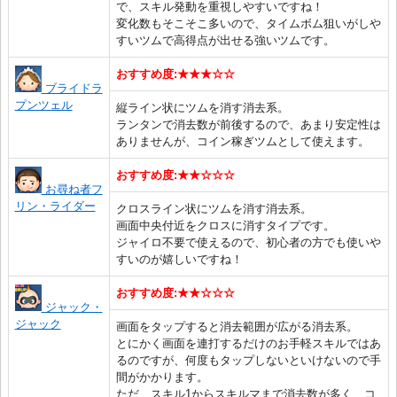
で、スキル発動を重視しやすいですね！
変化数もそこそこ多いので、タイムボム狙いがしや
すいツムで高得点が出せる強いツムです。
おすすめ度:★★★☆☆
ブライドラ
プンツェル
縦ライン状にツムを消す消去系。
ランタンで消去数が前後するので、あまり安定性は
ありませんが、コイン稼ぎツムとして使えます。
おすすめ度:★★☆☆☆
お尋ね者フ
リン・ライダー
クロスライン状にツムを消す消去系。
画面中央付近をクロスに消すタイプです。
ジャイロ不要で使えるので、初心者の方でも使いや
すいのが嬉しいですね！
おすすめ度:★★☆☆☆
ジャック・
ジャック
画面をタップすると消去範囲が広がる消去系。
とにかく画面を連打するだけのお手軽スキルではあ
るのですが、何度もタップしないといけないので手
間がかかります。
ただ、スキル1からスキルマまで消去数が多く、コ