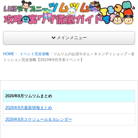
支持率No1！痒いところに手が届くツムツム攻略サイト！新ツム
ラ評価も丁寧に解説！ツムツムを120％楽しめるサイトを目指し
LINEディズニー ツムツム攻略・裏ワザ徹
メインメニュー
HOME
イベント完全攻略
ツムツムのお店やさん～キャンディショップ～全
ミッション完全攻略【2023年9月月末イベント】
2026年8月ツムツムまとめ
2026年8月最新情報まとめ
2026年8月スケジュール＆カレンダー