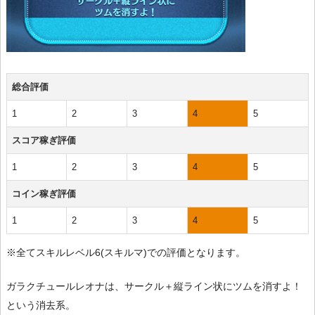
総合評価
1
2
3
4
5
スコア稼ぎ評価
1
2
3
4
5
コイン稼ぎ評価
1
2
3
4
5
※全てスキルレベル6(スキルマ)での評価となります。
ガラクチュールレオナは、サークル＋縦ライン状にツムを消すよ！
という消去系。