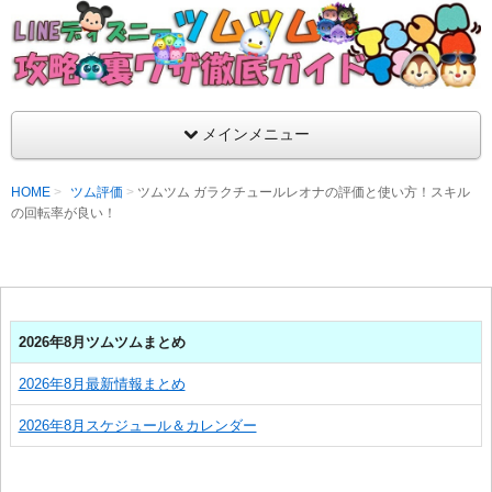
支持率No1！痒いところに手が届くツムツム攻略サイト！新ツム
ラ評価も丁寧に解説！ツムツムを120％楽しめるサイトを目指し
LINEディズニー ツムツム攻略・裏ワザ徹
メインメニュー
HOME
ツム評価
ツムツム ガラクチュールレオナの評価と使い方！スキル
の回転率が良い！
2026年8月ツムツムまとめ
2026年8月最新情報まとめ
2026年8月スケジュール＆カレンダー