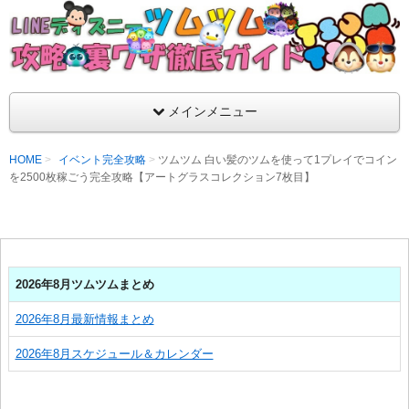
支持率No1！痒いところに手が届くツムツム攻略サイト！新ツム
ラ評価も丁寧に解説！ツムツムを120％楽しめるサイトを目指し
LINEディズニー ツムツム攻略・裏ワザ徹
メインメニュー
HOME
イベント完全攻略
ツムツム 白い髪のツムを使って1プレイでコイン
を2500枚稼ごう完全攻略【アートグラスコレクション7枚目】
2026年8月ツムツムまとめ
2026年8月最新情報まとめ
2026年8月スケジュール＆カレンダー