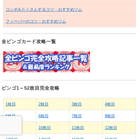
コンボをたくさんするコツ・おすすめツム
フィーバーのコツ・おすすめツム
全ビンゴカード攻略一覧
ビンゴ1～52枚目完全攻略
1枚目
2枚目
3枚目
4枚目
5枚目
6枚目
7枚目
8枚目
9枚目
10枚目
11枚目
12枚目