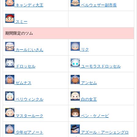
キャンディ大王
ベルウェザー副市長
スミー
期間限定のツム
リク
カールじいさん
ドロッセル
ユーモラスドロッセル
ゼムナス
アンセム
ペリウィンクル
白の女王
マスタールーク
ベン・ケノービ
少年ゼアノート
アズール・アーシェングロ