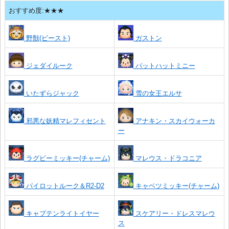
おすすめ度:★★★
野獣(ビースト)
ガストン
ジェダイルーク
バットハットミニー
いたずらジャック
雪の女王エルサ
邪悪な妖精マレフィセント
アナキン・スカイウォーカ
ー
ラグビーミッキー(チャーム)
マレウス・ドラコニア
パイロットルーク＆R2-D2
キャベツミッキー(チャーム)
キャプテンライトイヤー
スケアリー・ドレスマレウ
ス