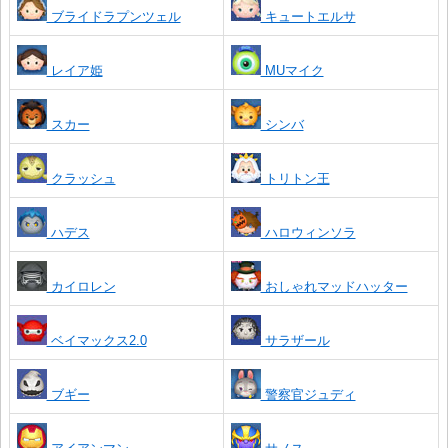
ブライドラプンツェル
キュートエルサ
レイア姫
MUマイク
スカー
シンバ
クラッシュ
トリトン王
ハデス
ハロウィンソラ
カイロレン
おしゃれマッドハッター
ベイマックス2.0
サラザール
ブギー
警察官ジュディ