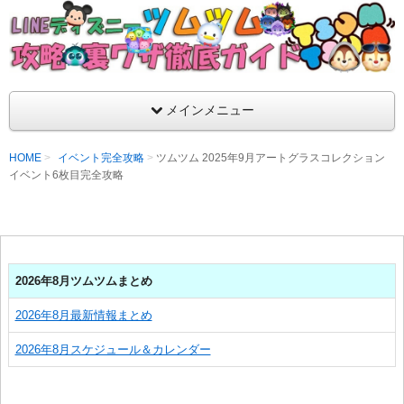
支持率No1！痒いところに手が届くツムツム攻略サイト！新ツム
ラ評価も丁寧に解説！ツムツムを120％楽しめるサイトを目指し
LINEディズニー ツムツム攻略・裏ワザ徹
メインメニュー
HOME
イベント完全攻略
ツムツム 2025年9月アートグラスコレクション
イベント6枚目完全攻略
2026年8月ツムツムまとめ
2026年8月最新情報まとめ
2026年8月スケジュール＆カレンダー