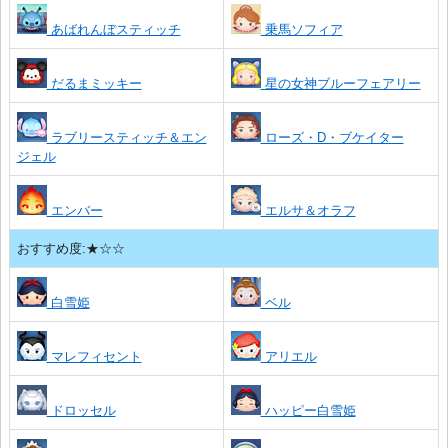
あばれんぼスティッチ
乗馬ソフィア
だるまミッキー
星の女神ブルーフェアリー
ラブリースティッチ＆エン
ローズ・D・ブケイター
ジェル
エンバー
エルサ＆オラフ
おすすめ度:★☆☆
白雪姫
ベル
マレフィセント
アリエル
ドロッセル
ハッピー白雪姫