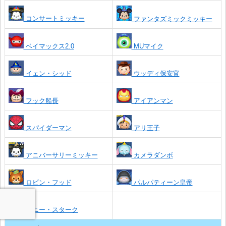
コンサートミッキー
ファンタズミックミッキー
ベイマックス2.0
MUマイク
イェン・シッド
ウッディ保安官
フック船長
アイアンマン
スパイダーマン
アリ王子
アニバーサリーミッキー
カメラダンボ
ロビン・フッド
パルパティーン皇帝
トニー・スターク