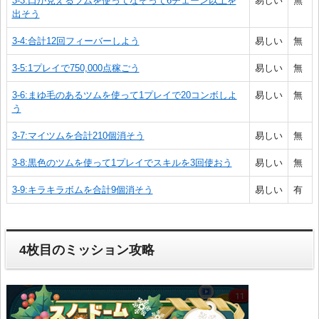
3-3:口が見えるツムを使ってなぞって6チェーン以上を
易しい
無
出そう
3-4:合計12回フィーバーしよう
易しい
無
3-5:1プレイで750,000点稼ごう
易しい
無
3-6:まゆ毛のあるツムを使って1プレイで20コンボしよ
易しい
無
う
3-7:マイツムを合計210個消そう
易しい
無
3-8:黒色のツムを使って1プレイでスキルを3回使おう
易しい
無
3-9:キラキラボムを合計9個消そう
易しい
有
4枚目のミッション攻略