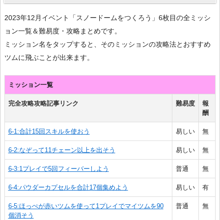
2023年12月イベント「スノードームをつくろう」6枚目の全ミッシ
ョン一覧＆難易度・攻略まとめです。
ミッション名をタップすると、そのミッションの攻略法とおすすめ
ツムに飛ぶことが出来ます。
ミッション一覧
完全攻略攻略記事リンク
難易度
報
酬
6-1:合計15回スキルを使おう
易しい
無
6-2:なぞって11チェーン以上を出そう
易しい
無
6-3:1プレイで5回フィーバーしよう
普通
無
6-4:パウダーカプセルを合計17個集めよう
易しい
有
6-5:ほっぺが赤いツムを使って1プレイでマイツムを90
普通
無
個消そう