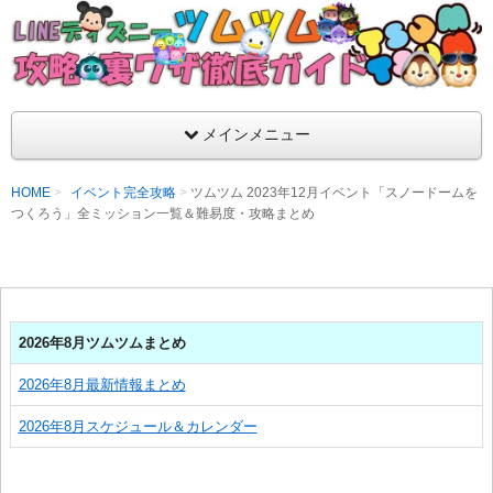
支持率No1！痒いところに手が届くツムツム攻略サイト！新ツム
ラ評価も丁寧に解説！ツムツムを120％楽しめるサイトを目指し
LINEディズニー ツムツム攻略・裏ワザ徹
メインメニュー
HOME
イベント完全攻略
ツムツム 2023年12月イベント「スノードームを
つくろう」全ミッション一覧＆難易度・攻略まとめ
2026年8月ツムツムまとめ
2026年8月最新情報まとめ
2026年8月スケジュール＆カレンダー