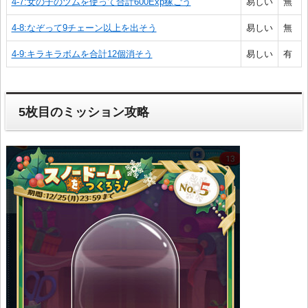
4-7:女の子のツムを使って合計600Exp稼ごう
易しい
無
4-8:なぞって9チェーン以上を出そう
易しい
無
4-9:キラキラボムを合計12個消そう
易しい
有
5枚目のミッション攻略