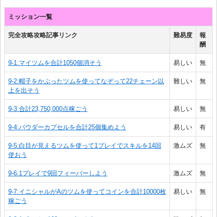
ミッション一覧
完全攻略攻略記事リンク
難易度
報
酬
9-1:マイツムを合計1050個消そう
易しい
無
9-2:帽子をかぶったツムを使ってなぞって22チェーン以
難しい
無
上を出そう
9-3:合計23,750,000点稼ごう
易しい
無
9-4:パウダーカプセルを合計25個集めよう
易しい
有
9-5:白目が見えるツムを使って1プレイでスキルを14回
激ムズ
無
使おう
9-6:1プレイで9回フィーバーしよう
激ムズ
無
9-7:イニシャルがAのツムを使ってコインを合計10000枚
易しい
無
稼ごう