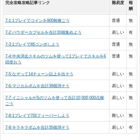
完全攻略攻略記事リンク
難易度
報
酬
7-1:1プレイでコインを900枚稼ごう
普通
無
7-2:パウダーカプセルを合計20個集めよう
易しい
有
7-3:1プレイで85コンボしよう
普通
無
7-4:中央消去スキルのツムを使って1プレイでスキルを6
普通
無
回使おう
7-5:なぞって14チェーン以上を出そう
易しい
無
7-6:マジカルボムを合計39個消そう
易しい
無
7-7:イニシャルがSのツムを使って合計10,000,000点稼
易しい
無
ごう
7-8:1プレイで7回フィーバーしよう
難しい
無
7-9:キラキラボムを合計35個消そう
易しい
有