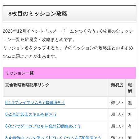
8枚目のミッション攻略
2023年12月イベント「スノードームをつくろう」8枚目の全ミッシ
ョン一覧＆難易度・攻略まとめです。
ミッション名をタップすると、そのミッションの攻略法とおすすめ
ツムに飛ぶことが出来ます。
ミッション一覧
完全攻略攻略記事リンク
難易度
報
酬
8-1:1プレイでツムを730個消そう
難しい
無
8-2:合計36回スキルを使おう
易しい
無
8-3:パウダーカプセルを合計23個集めよう
易しい
有
8-4:赤色のツムを使って1プレイでツムを730個消そう
難しい
無