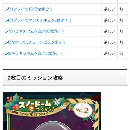
1-5:1プレイで160Exp稼ごう
易しい
無
1-6:1プレイでマジカルボムを1個消そう
易しい
無
1-7:ハピネスツムを合計90個消そう
易しい
無
1-8:なぞって5チェーン以上を出そう
易しい
無
1-9:キラキラボムを合計5個消そう
易しい
有
2枚目のミッション攻略