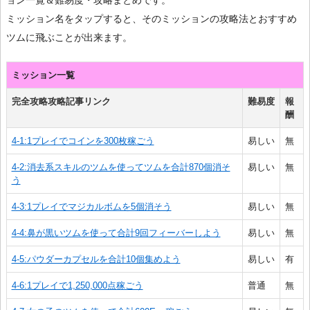
ョン一覧＆難易度・攻略まとめです。
ミッション名をタップすると、そのミッションの攻略法とおすすめ
ツムに飛ぶことが出来ます。
ミッション一覧
完全攻略攻略記事リンク
難易度
報
酬
4-1:1プレイでコインを300枚稼ごう
易しい
無
4-2:消去系スキルのツムを使ってツムを合計870個消そ
易しい
無
う
4-3:1プレイでマジカルボムを5個消そう
易しい
無
4-4:鼻が黒いツムを使って合計9回フィーバーしよう
易しい
無
4-5:パウダーカプセルを合計10個集めよう
易しい
有
4-6:1プレイで1,250,000点稼ごう
普通
無