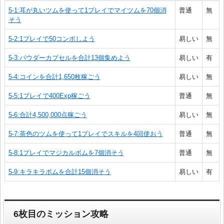
5-1:耳が丸いツムを使って1プレイでマイツムを70個消
普通
無
そう
5-2:1プレイで50コンボしよう
易しい
無
5-3:パウダーカプセルを合計13個集めよう
易しい
有
5-4:コインを合計1,650枚稼ごう
易しい
無
5-5:1プレイで400Exp稼ごう
普通
無
5-6:合計4,500,000点稼ごう
易しい
無
5-7:茶色のツムを使って1プレイでスキルを4回使おう
普通
無
5-8:1プレイでマジカルボムを7個消そう
普通
無
5-9:キラキラボムを合計15個消そう
易しい
有
6枚目のミッション攻略