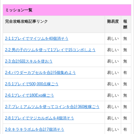
ミッション一覧
完全攻略攻略記事リンク
難易度
報
酬
2-1:1プレイでマイツムを40個消そう
易しい
無
2-2:男の子のツムを使って1プレイで15コンボしよう
易しい
無
2-3:合計6回スキルを使おう
易しい
無
2-4:パウダーカプセルを合計5個集めよう
易しい
有
2-5:1プレイで500,000点稼ごう
易しい
無
2-6:1プレイで180Exp稼ごう
易しい
無
2-7:プレミアムツムを使ってコインを合計360枚稼ごう
易しい
無
2-8:1プレイでマジカルボムを4個消そう
易しい
無
2-9:キラキラボムを合計7個消そう
易しい
有