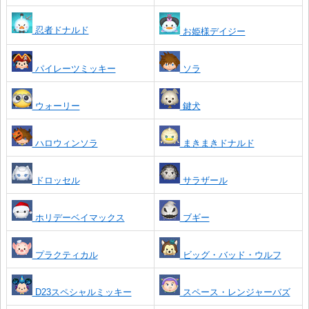
忍者ドナルド
お姫様デイジー
パイレーツミッキー
ソラ
ウォーリー
鍵犬
ハロウィンソラ
まきまきドナルド
ドロッセル
サラザール
ホリデーベイマックス
ブギー
プラクティカル
ビッグ・バッド・ウルフ
D23スペシャルミッキー
スペース・レンジャーバズ