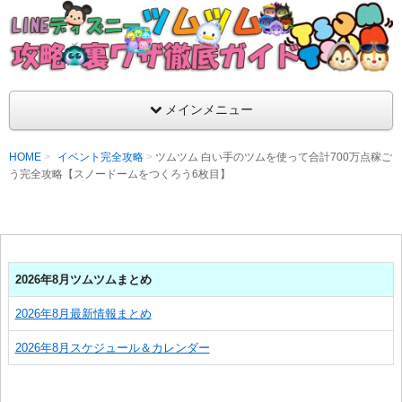
支持率No1！痒いところに手が届くツムツム攻略サイト！新ツム
ラ評価も丁寧に解説！ツムツムを120％楽しめるサイトを目指し
LINEディズニー ツムツム攻略・裏ワザ徹
メインメニュー
HOME
イベント完全攻略
ツムツム 白い手のツムを使って合計700万点稼ご
う完全攻略【スノードームをつくろう6枚目】
2026年8月ツムツムまとめ
2026年8月最新情報まとめ
2026年8月スケジュール＆カレンダー