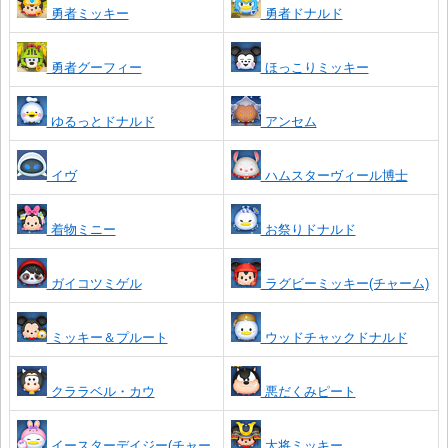
勇者ドナルド
勇者ミッキー
勇者グーフィー
ほっこりミッキー
ゆるっとドナルド
アンセム
イヴ
ハムスターヴィール博士
着物ミニー
お祭りドナルド
ガイコツミゲル
ラグビーミッキー(チャーム)
ミッキー＆プルート
ウッドチャックドナルド
クララベル・カウ
悪だくみピート
イースターデイジー(チャー
大将ミッキー