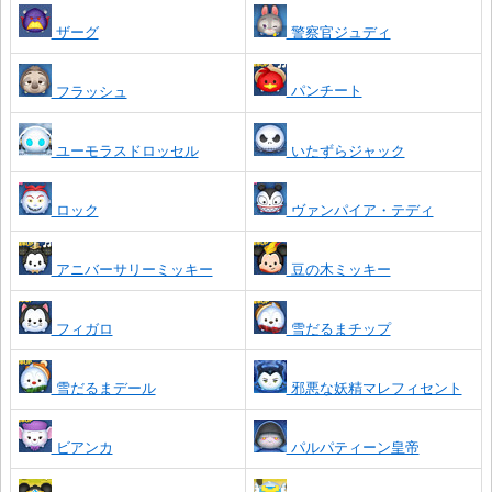
ザーグ
警察官ジュディ
パンチート
フラッシュ
ユーモラスドロッセル
いたずらジャック
ロック
ヴァンパイア・テディ
アニバーサリーミッキー
豆の木ミッキー
フィガロ
雪だるまチップ
雪だるまデール
邪悪な妖精マレフィセント
ビアンカ
パルパティーン皇帝