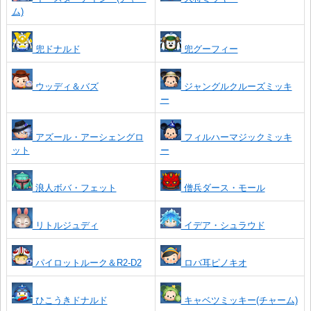
ム)
兜ドナルド
兜グーフィー
ウッディ＆バズ
ジャングルクルーズミッキ
ー
アズール・アーシェングロ
フィルハーマジックミッキ
ット
ー
浪人ボバ・フェット
僧兵ダース・モール
リトルジュディ
イデア・シュラウド
パイロットルーク＆R2-D2
ロバ耳ピノキオ
ひこうきドナルド
キャベツミッキー(チャーム)