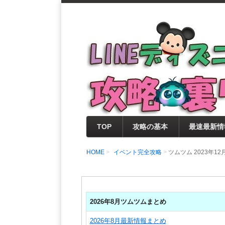
支持率No1！痒いところに手が届く
LINEディズニー 
セレクト情報をいち早く提供するとと
0％楽しめるサイトを目指しています
TOP
攻略の基本
最速最新情
HOME
イベント完全攻略
ツムツム 2023年
2026年8月ツムツムまとめ
2026年8月最新情報まとめ