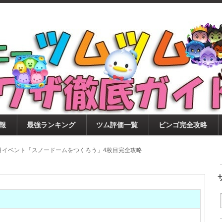
ツムツム攻略サイト！新ツム・イベント・ピックアップ・
ツムツム攻略・裏ワザ徹底ガイド
もに、ビンゴ・キャラ評価も丁寧に解説！ツムツムを12
。
報
最強ランキング
ツム評価一覧
ビンゴ完全攻略
12月イベント「スノードームをつくろう」4枚目完全攻略