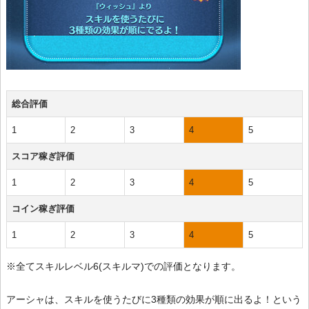
総合評価
1
2
3
4
5
スコア稼ぎ評価
1
2
3
4
5
コイン稼ぎ評価
1
2
3
4
5
※全てスキルレベル6(スキルマ)での評価となります。
アーシャは、スキルを使うたびに3種類の効果が順に出るよ！という