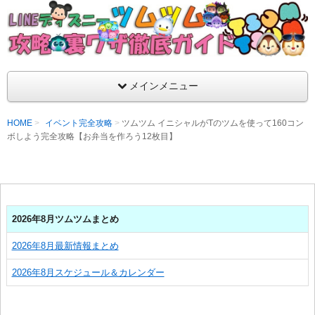
支持率No1！痒いところに手が届くツムツム攻略サイト！新ツム
ラ評価も丁寧に解説！ツムツムを120％楽しめるサイトを目指し
LINEディズニー ツムツム攻略・裏ワザ徹
メインメニュー
HOME
イベント完全攻略
ツムツム イニシャルがTのツムを使って160コン
ボしよう完全攻略【お弁当を作ろう12枚目】
2026年8月ツムツムまとめ
2026年8月最新情報まとめ
2026年8月スケジュール＆カレンダー