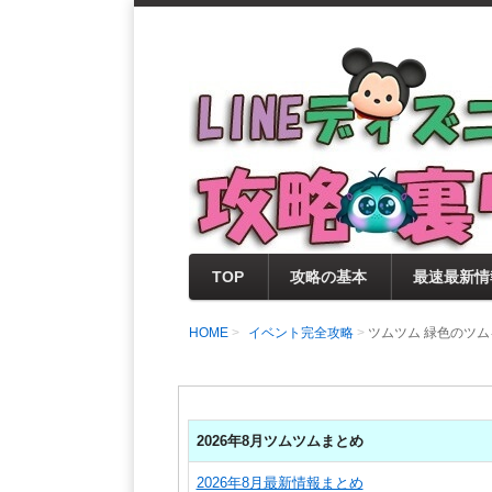
支持率No1！痒いところに手が届く
LINEディズニー 
セレクト情報をいち早く提供するとと
0％楽しめるサイトを目指しています
TOP
攻略の基本
最速最新情
HOME
イベント完全攻略
ツムツム 緑色のツム
2026年8月ツムツムまとめ
2026年8月最新情報まとめ