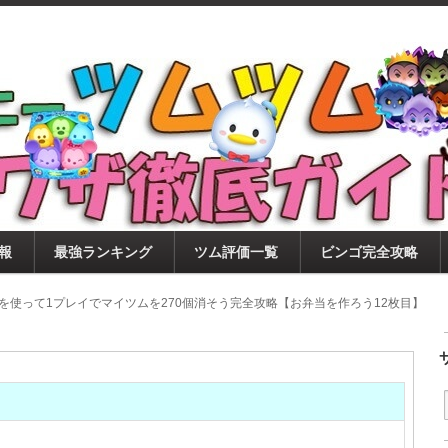
ツムツム攻略サイト！新ツム・イベント・ピックアップ・
ツムツム攻略・裏ワザ徹底ガイド
もに、ビンゴ・キャラ評価も丁寧に解説！ツムツムを12
。
報
最強ランキング
ツム評価一覧
ビンゴ完全攻略
を使って1プレイでマイツムを270個消そう完全攻略【お弁当を作ろう12枚目】