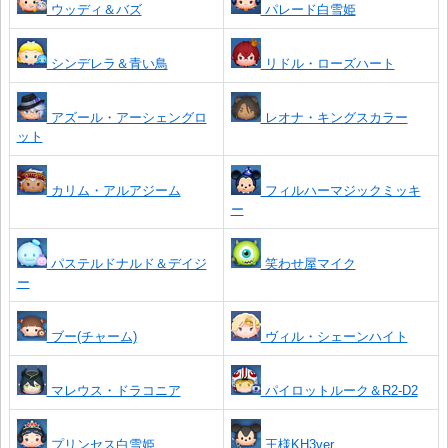
ウッディ＆バズ
パレード白雪姫
シンデレラ＆青い鳥
リドル・ローズハート
アズール・アーシェングロ
レオナ・キングスカラー
ット
カリム・アルアジーム
フィルハーマジックミッキ
ー
パステルドナルド＆デイジ
笑わせ屋マイク
ー
ブー(チャーム)
ヴィル・シェーンハイト
マレウス・ドラコニア
パイロットルーク＆R2-D2
プリンセス白雪姫
王様KH3ver.