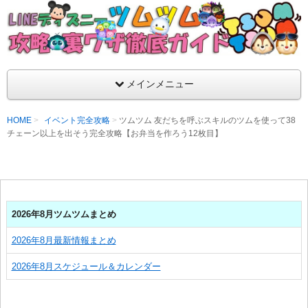
支持率No1！痒いところに手が届くツムツム攻略サイト！新ツム
ラ評価も丁寧に解説！ツムツムを120％楽しめるサイトを目指し
LINEディズニー ツムツム攻略・裏ワザ徹
メインメニュー
HOME
イベント完全攻略
ツムツム 友だちを呼ぶスキルのツムを使って38
チェーン以上を出そう完全攻略【お弁当を作ろう12枚目】
2026年8月ツムツムまとめ
2026年8月最新情報まとめ
2026年8月スケジュール＆カレンダー