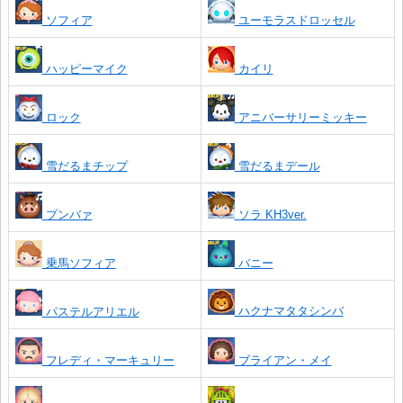
ソフィア
ユーモラスドロッセル
ハッピーマイク
カイリ
ロック
アニバーサリーミッキー
雪だるまチップ
雪だるまデール
プンバァ
ソラ KH3ver.
乗馬ソフィア
バニー
ハクナマタタシンバ
パステルアリエル
フレディ・マーキュリー
ブライアン・メイ