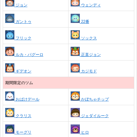
ジョン
ウェンディ
ガントゥ
22番
フリック
ソックス
ルカ・パグーロ
正直ジョン
ギデオン
カジモド
期間限定のツム
おばけデール
かぼちゃチップ
クラリス
ジェダイルーク
モーグリ
ヒロ