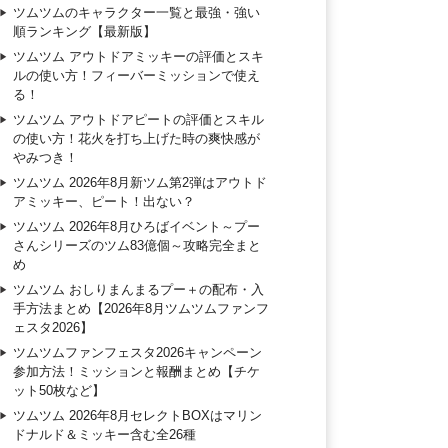
ツムツムのキャラクター一覧と最強・強い
順ランキング【最新版】
ツムツム アウトドアミッキーの評価とスキ
ルの使い方！フィーバーミッションで使え
る！
ツムツム アウトドアピートの評価とスキル
の使い方！花火を打ち上げた時の爽快感が
やみつき！
ツムツム 2026年8月新ツム第2弾はアウトド
アミッキー、ピート！出ない？
ツムツム 2026年8月ひろばイベント～プー
さんシリーズのツム83億個～攻略完全まと
め
ツムツム おしりまんまるプー＋の配布・入
手方法まとめ【2026年8月ツムツムファンフ
ェスタ2026】
ツムツムファンフェスタ2026キャンペーン
参加方法！ミッションと報酬まとめ【チケ
ット50枚など】
ツムツム 2026年8月セレクトBOXはマリン
ドナルド＆ミッキー含む全26種