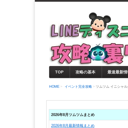
支持率No1！痒いところに手が届く
LINEディズニー 
セレクト情報をいち早く提供するとと
0％楽しめるサイトを目指しています
TOP
攻略の基本
最速最新情
HOME
イベント完全攻略
ツムツム イニシャル
2026年8月ツムツムまとめ
2026年8月最新情報まとめ