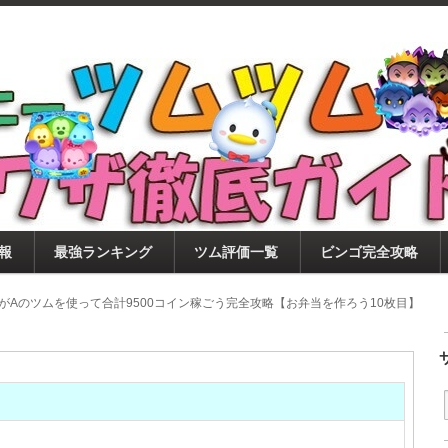
ツムツム攻略サイト！新ツム・イベント・ピックアップ・
ツムツム攻略・裏ワザ徹底ガイド
もに、ビンゴ・キャラ評価も丁寧に解説！ツムツムを12
。
報
最強ランキング
ツム評価一覧
ビンゴ完全攻略
がAのツムを使って合計9500コイン稼ごう完全攻略【お弁当を作ろう10枚目】