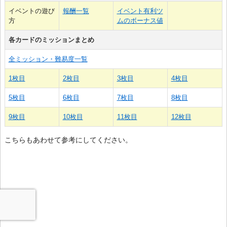
イベントの遊び
報酬一覧
イベント有利ツ
方
ムのボーナス値
各カードのミッションまとめ
全ミッション・難易度一覧
1枚目
2枚目
3枚目
4枚目
5枚目
6枚目
7枚目
8枚目
9枚目
10枚目
11枚目
12枚目
こちらもあわせて参考にしてください。