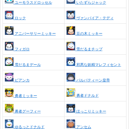
ユーモラスドロッセル
いたずらジャック
ロック
ヴァンパイア・テディ
アニバーサリーミッキー
豆の木ミッキー
フィガロ
雪だるまチップ
雪だるまデール
邪悪な妖精マレフィセント
ビアンカ
パルパティーン皇帝
勇者ドナルド
勇者ミッキー
勇者グーフィー
ほっこりミッキー
ゆるっとドナルド
アンセム