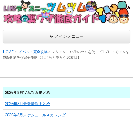
支持率No1！痒いところに手が届くツムツム攻略サイト！新ツム
ラ評価も丁寧に解説！ツムツムを120％楽しめるサイトを目指し
LINEディズニー ツムツム攻略・裏ワザ徹
メインメニュー
HOME
イベント完全攻略
ツムツム 白い手のツムを使って1プレイでツムを
865個消そう完全攻略【お弁当を作ろう10枚目】
2026年8月ツムツムまとめ
2026年8月最新情報まとめ
2026年8月スケジュール＆カレンダー