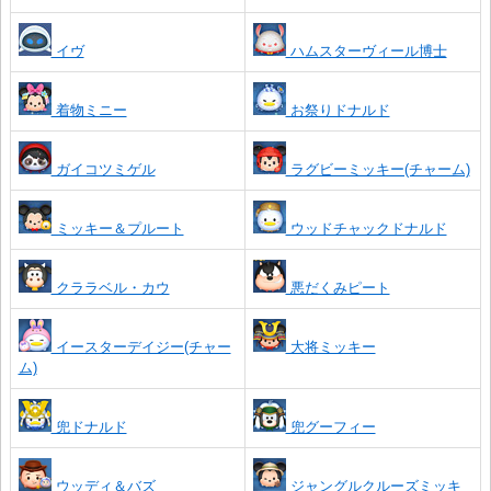
イヴ
ハムスターヴィール博士
着物ミニー
お祭りドナルド
ガイコツミゲル
ラグビーミッキー(チャーム)
ミッキー＆プルート
ウッドチャックドナルド
クララベル・カウ
悪だくみピート
イースターデイジー(チャー
大将ミッキー
ム)
兜ドナルド
兜グーフィー
ウッディ＆バズ
ジャングルクルーズミッキ