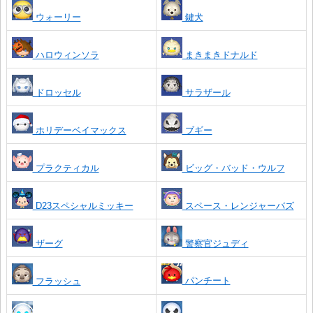
ウォーリー
鍵犬
ハロウィンソラ
まきまきドナルド
ドロッセル
サラザール
ホリデーベイマックス
ブギー
プラクティカル
ビッグ・バッド・ウルフ
D23スペシャルミッキー
スペース・レンジャーバズ
ザーグ
警察官ジュディ
パンチート
フラッシュ