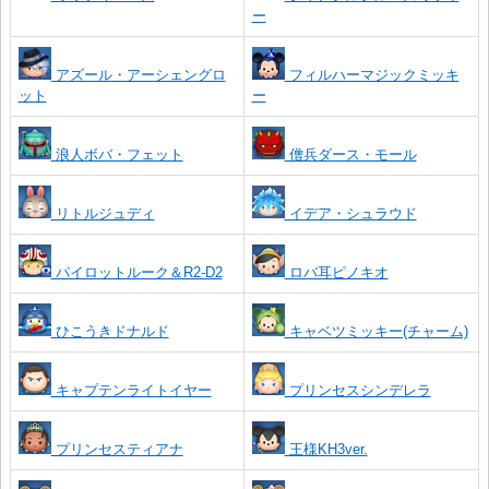
ー
アズール・アーシェングロ
フィルハーマジックミッキ
ット
ー
浪人ボバ・フェット
僧兵ダース・モール
リトルジュディ
イデア・シュラウド
パイロットルーク＆R2-D2
ロバ耳ピノキオ
ひこうきドナルド
キャベツミッキー(チャーム)
キャプテンライトイヤー
プリンセスシンデレラ
プリンセスティアナ
王様KH3ver.