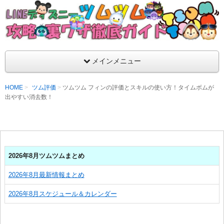
支持率No1！痒いところに手が届くツムツム攻略サイト！新ツム
ラ評価も丁寧に解説！ツムツムを120％楽しめるサイトを目指し
LINEディズニー ツムツム攻略・裏ワザ徹
メインメニュー
HOME
ツム評価
ツムツム フィンの評価とスキルの使い方！タイムボムが
出やすい消去数！
2026年8月ツムツムまとめ
2026年8月最新情報まとめ
2026年8月スケジュール＆カレンダー