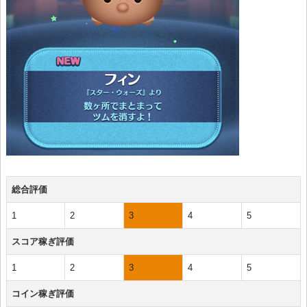
総合評価
1
2
3
4
5
スコア稼ぎ評価
1
2
3
4
5
コイン稼ぎ評価