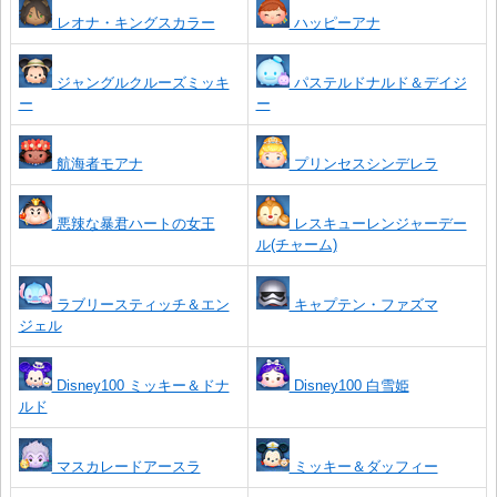
レオナ・キングスカラー
ハッピーアナ
ジャングルクルーズミッキ
パステルドナルド＆デイジ
ー
ー
航海者モアナ
プリンセスシンデレラ
悪辣な暴君ハートの女王
レスキューレンジャーデー
ル(チャーム)
ラブリースティッチ＆エン
キャプテン・ファズマ
ジェル
Disney100 ミッキー＆ドナ
Disney100 白雪姫
ルド
マスカレードアースラ
ミッキー＆ダッフィー