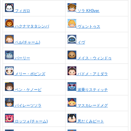
フィガロ
ソラ KH3ver.
ハクナマタタシンバ
ヴェントゥス
ベル(チャーム)
イヴ
バーリー
メイス・ウィンドゥ
メリー・ポピンズ
パドメ・アミダラ
ベン・ケノービ
波乗りスティッチ
パイレーツソラ
マスカレードメグ
ロッツォ(チャーム)
悪だくみピート