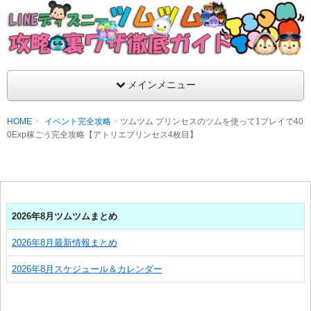
支持率No1！痒いところに手が届くツムツム攻略サイト！新ツム
ラ評価も丁寧に解説！ツムツムを120％楽しめるサイトを目指し
LINEディズニー ツムツム攻略・裏ワザ徹
メインメニュー
HOME
イベント完全攻略
ツムツム プリンセスのツムを使って1プレイで40
0Exp稼ごう完全攻略【アトリエプリンセス4枚目】
2026年8月ツムツムまとめ
2026年8月最新情報まとめ
2026年8月スケジュール＆カレンダー