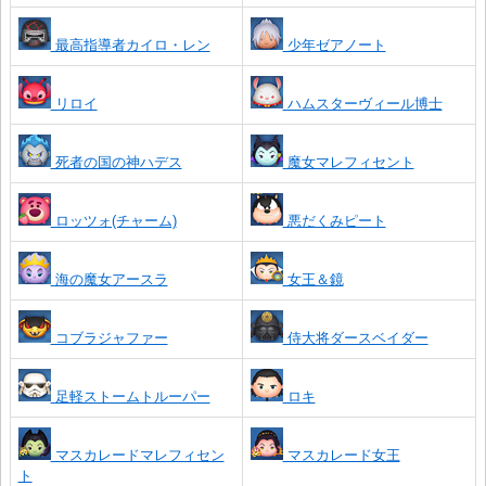
最高指導者カイロ・レン
少年ゼアノート
リロイ
ハムスターヴィール博士
死者の国の神ハデス
魔女マレフィセント
ロッツォ(チャーム)
悪だくみピート
海の魔女アースラ
女王＆鏡
コブラジャファー
侍大将ダースベイダー
足軽ストームトルーパー
ロキ
マスカレードマレフィセン
マスカレード女王
ト