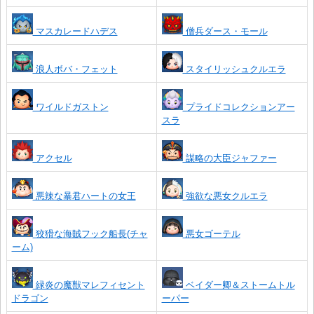
マスカレードハデス
僧兵ダース・モール
浪人ボバ・フェット
スタイリッシュクルエラ
ワイルドガストン
プライドコレクションアー
スラ
アクセル
謀略の大臣ジャファー
悪辣な暴君ハートの女王
強欲な悪女クルエラ
狡猾な海賊フック船長(チャ
悪女ゴーテル
ーム)
緑炎の魔獣マレフィセント
ベイダー卿＆ストームトル
ドラゴン
ーパー