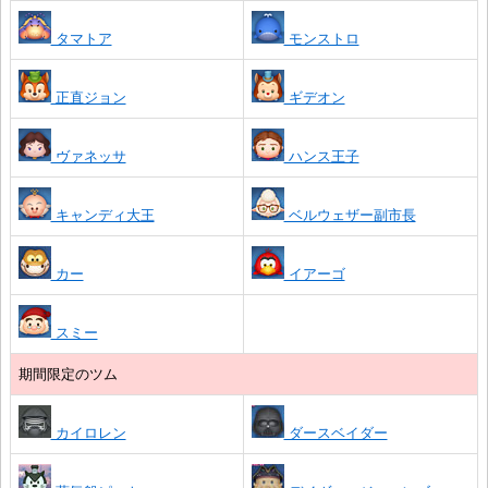
タマトア
モンストロ
正直ジョン
ギデオン
ヴァネッサ
ハンス王子
キャンディ大王
ベルウェザー副市長
カー
イアーゴ
スミー
期間限定のツム
カイロレン
ダースベイダー