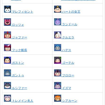
マレフィセント
ハートの女王
ランドール
ロッツォ
ジャファー
クルエラ
フック船長
ハデス
ガストン
ゴーテル
ガントゥ
フロロー
ルシファー
イズマ
トレメイン夫人
シアカーン