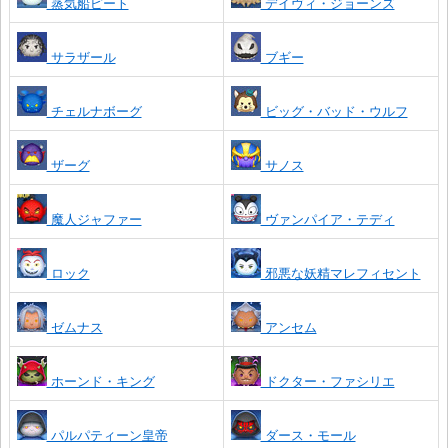
蒸気船ピート
デイヴィ・ジョーンズ
サラザール
ブギー
チェルナボーグ
ビッグ・バッド・ウルフ
ザーグ
サノス
魔人ジャファー
ヴァンパイア・テディ
ロック
邪悪な妖精マレフィセント
ゼムナス
アンセム
ホーンド・キング
ドクター・ファシリエ
パルパティーン皇帝
ダース・モール