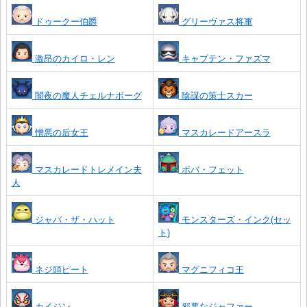
ドゥークー伯爵
グリーヴァス将軍
激昂のカイロ・レン
キャプテン・ファズマ
闇夜の魔人チェルナボーグ
陰謀の策士スカー
憎悪の后女王
マスカレードアースラ
マスカレードトレメイン夫
ボバ・フェット
人
ジャバ・ザ・ハット
モンスターズ・インク(セッ
ト)
ネジ頭ピート
マグニフィコ王
カイジン
邪悪なジャファー