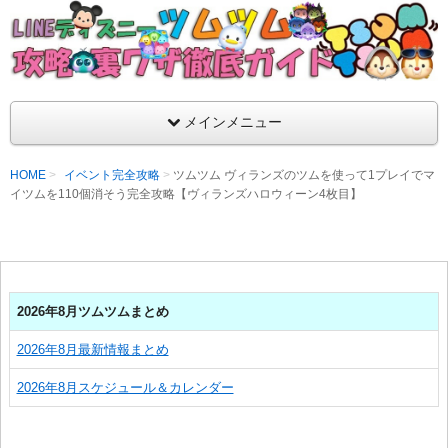
支持率No1！痒いところに手が届くツムツム攻略サイト！新ツム
ラ評価も丁寧に解説！ツムツムを120％楽しめるサイトを目指し
LINEディズニー ツムツム攻略・裏ワザ徹
メインメニュー
HOME
イベント完全攻略
ツムツム ヴィランズのツムを使って1プレイでマ
イツムを110個消そう完全攻略【ヴィランズハロウィーン4枚目】
2026年8月ツムツムまとめ
2026年8月最新情報まとめ
2026年8月スケジュール＆カレンダー