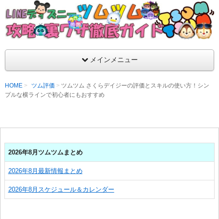
支持率No1！痒いところに手が届くツムツム攻略サイト！新ツム
ラ評価も丁寧に解説！ツムツムを120％楽しめるサイトを目指し
LINEディズニー ツムツム攻略・裏ワザ徹
メインメニュー
HOME
ツム評価
ツムツム さくらデイジーの評価とスキルの使い方！シン
プルな横ラインで初心者にもおすすめ
2026年8月ツムツムまとめ
2026年8月最新情報まとめ
2026年8月スケジュール＆カレンダー