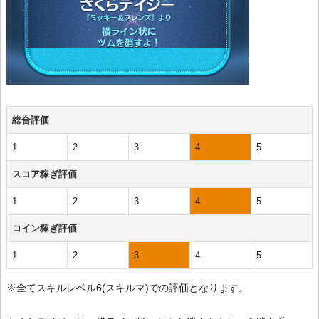
総合評価
1
2
3
4
5
スコア稼ぎ評価
1
2
3
4
5
コイン稼ぎ評価
1
2
3
4
5
※全てスキルレベル6(スキルマ)での評価となります。