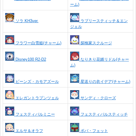
ーム)
ソラ KH3ver.
ラブリースティッチ＆エン
ジェル
フラワー白雪姫(チャーム)
探検家スクルージ
Disney100 R2-D2
なりきり花婿リドル(チャー
ム)
ビーンズ・カモアズール
星送りの衣イデア(チャーム)
エレガントラプンツェル
サンディ・クローズ
フェスティバルミニー
フェスティバルスティッチ
エルサ＆オラフ
ボバ・フェット