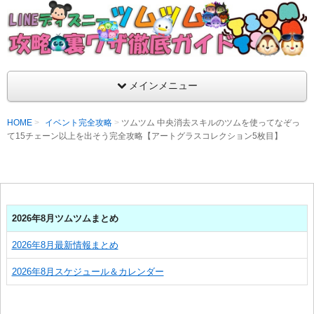
支持率No1！痒いところに手が届くツムツム攻略サイト！新ツム
ラ評価も丁寧に解説！ツムツムを120％楽しめるサイトを目指し
LINEディズニー ツムツム攻略・裏ワザ徹
メインメニュー
HOME
イベント完全攻略
ツムツム 中央消去スキルのツムを使ってなぞっ
て15チェーン以上を出そう完全攻略【アートグラスコレクション5枚目】
2026年8月ツムツムまとめ
2026年8月最新情報まとめ
2026年8月スケジュール＆カレンダー