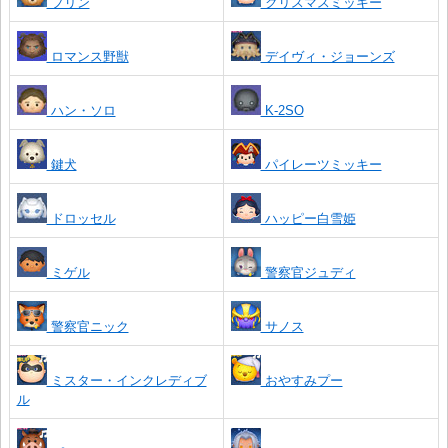
プリン
クリスマスミッキー
ロマンス野獣
デイヴィ・ジョーンズ
ハン・ソロ
K-2SO
鍵犬
パイレーツミッキー
ドロッセル
ハッピー白雪姫
ミゲル
警察官ジュディ
警察官ニック
サノス
ミスター・インクレディブ
おやすみプー
ル