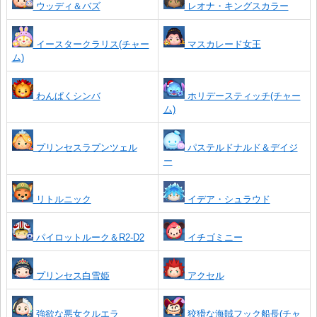
ウッディ＆バズ
レオナ・キングスカラー
イースタークラリス(チャー
マスカレード女王
ム)
わんぱくシンバ
ホリデースティッチ(チャー
ム)
プリンセスラプンツェル
パステルドナルド＆デイジ
ー
リトルニック
イデア・シュラウド
パイロットルーク＆R2-D2
イチゴミニー
プリンセス白雪姫
アクセル
強欲な悪女クルエラ
狡猾な海賊フック船長(チャ