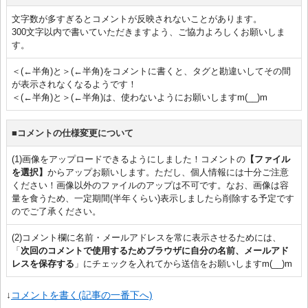
文字数が多すぎるとコメントが反映されないことがあります。
300文字以内で書いていただきますよう、ご協力よろしくお願いしま
す。
＜(←半角)と＞(←半角)をコメントに書くと、タグと勘違いしてその間
が表示されなくなるようです！
＜(←半角)と＞(←半角)は、使わないようにお願いしますm(__)m
■コメントの仕様変更について
(1)画像をアップロードできるようにしました！コメントの
【ファイル
を選択】
からアップお願いします。ただし、個人情報には十分ご注意
ください！画像以外のファイルのアップは不可です。なお、画像は容
量を食うため、一定期間(半年くらい)表示しましたら削除する予定です
のでご了承ください。
(2)コメント欄に名前・メールアドレスを常に表示させるためには、
「
次回のコメントで使用するためブラウザに自分の名前、メールアド
レスを保存する
」にチェックを入れてから送信をお願いしますm(__)m
↓
コメントを書く(記事の一番下へ)