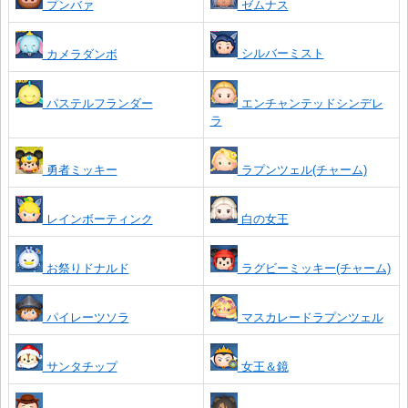
プンバァ
ゼムナス
シルバーミスト
カメラダンボ
パステルフランダー
エンチャンテッドシンデレ
ラ
勇者ミッキー
ラプンツェル(チャーム)
レインボーティンク
白の女王
お祭りドナルド
ラグビーミッキー(チャーム)
パイレーツソラ
マスカレードラプンツェル
サンタチップ
女王＆鏡