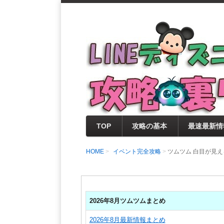
支持率No1！痒いところに手が届く
LINEディズニー 
セレクト情報をいち早く提供するとと
0％楽しめるサイトを目指しています
TOP
攻略の基本
最速最新情
HOME
イベント完全攻略
ツムツム 白目が見え
2026年8月ツムツムまとめ
2026年8月最新情報まとめ