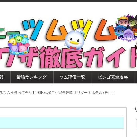
ツムツム攻略サイト！新ツム・イベント・ピックアップ・
ツムツム攻略・裏ワザ徹底ガイド
もに、ビンゴ・キャラ評価も丁寧に解説！ツムツムを12
。
報
最強ランキング
ツム評価一覧
ビンゴ完全攻略
るツムを使って合計1590Exp稼ごう完全攻略【リゾートホテル7枚目】