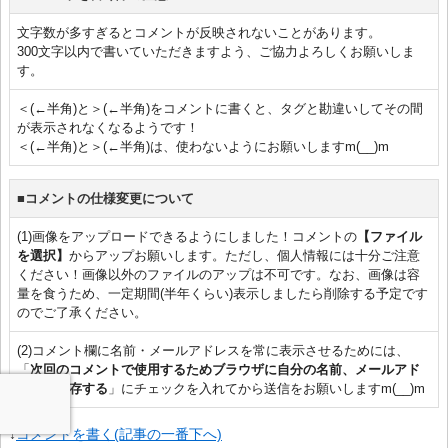
文字数が多すぎるとコメントが反映されないことがあります。
300文字以内で書いていただきますよう、ご協力よろしくお願いしま
す。
＜(←半角)と＞(←半角)をコメントに書くと、タグと勘違いしてその間
が表示されなくなるようです！
＜(←半角)と＞(←半角)は、使わないようにお願いしますm(__)m
■コメントの仕様変更について
(1)画像をアップロードできるようにしました！コメントの
【ファイル
を選択】
からアップお願いします。ただし、個人情報には十分ご注意
ください！画像以外のファイルのアップは不可です。なお、画像は容
量を食うため、一定期間(半年くらい)表示しましたら削除する予定です
のでご了承ください。
(2)コメント欄に名前・メールアドレスを常に表示させるためには、
「
次回のコメントで使用するためブラウザに自分の名前、メールアド
レスを保存する
」にチェックを入れてから送信をお願いしますm(__)m
↓
コメントを書く(記事の一番下へ)