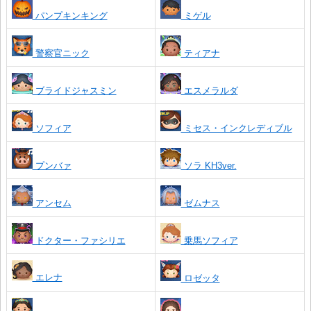
パンプキンキング
ミゲル
警察官ニック
ティアナ
ブライドジャスミン
エスメラルダ
ソフィア
ミセス・インクレディブル
プンバァ
ソラ KH3ver.
アンセム
ゼムナス
ドクター・ファシリエ
乗馬ソフィア
エレナ
ロゼッタ