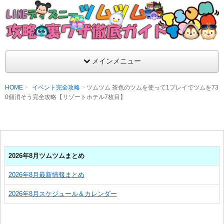
支持率No1！痒いところに手が届くツムツム攻略サイト！新ツム
ラ評価も丁寧に解説！ツムツムを120％楽しめるサイトを目指し
LINEディズニー ツムツム攻略・裏ワザ徹
メインメニュー
HOME
イベント完全攻略
ツムツム 茶色のツムを使って1プレイでツムを73
0個消そう完全攻略【リゾートホテル7枚目】
2026年8月ツムツムまとめ
2026年8月最新情報まとめ
2026年8月スケジュール＆カレンダー