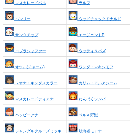
マスカレードベル
ラルフ
ヘンリー
ウッドチャックドナルド
サンタチップ
エージェントP
コブラジャファー
ウッディ＆バズ
オウル(チャーム)
ワンダ・マキシモフ
レオナ・キングスカラー
カリム・アルアジーム
マスカレードティアナ
わんぱくシンバ
ハッピーアナ
ベル＆野獣
ジャングルクルーズミッキ
航海者モアナ