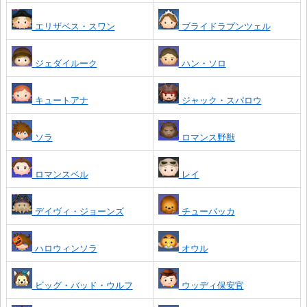
エリザベス・スワン
ブライドラプンツェル
ジェダイルーク
ハン・ソロ
キュートアナ
ジャック・スパロウ
ソラ
ロマンス野獣
ロマンスベル
レイ
デイヴィ・ジョーンズ
チューバッカ
ハロウィンソラ
オウル
ビッグ・バッド・ウルフ
ウッディ保安官