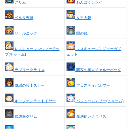
グリム
わんぱくシンバ
ベル＆野獣
女王＆鏡
リトルニック
闇の鏡
レスキューレンジャーチッ
レスキューレンジャーガジ
プ(チャーム)
ェット
ラブリークラリス
闇夜の魔人チェルナボーグ
陰謀の策士スカー
フェスティバルプー
キャプテンライトイヤー
パフュームマリー(チャーム)
式典服グリム
魔法使いクラリス