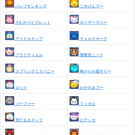
パンプキンキング
ごきげんプー
さむがりピグレット
ホリデーマリー
アイドルチップ
チェルナボーグ
プラクティカル
警察官ニック
スプリングミスバニー
怖がらせ屋サリー
ロック
おやすみプー
ゴーファー
フィガロ
雪だるまチップ
ビアンカ