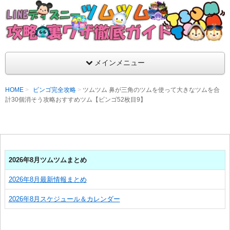
支持率No1！痒いところに手が届くツムツム攻略サイト！新ツム
ラ評価も丁寧に解説！ツムツムを120％楽しめるサイトを目指し
LINEディズニー ツムツム攻略・裏ワザ徹
メインメニュー
HOME
ビンゴ完全攻略
ツムツム 鼻が三角のツムを使って大きなツムを合
計30個消そう攻略おすすめツム【ビンゴ52枚目9】
2026年8月ツムツムまとめ
2026年8月最新情報まとめ
2026年8月スケジュール＆カレンダー