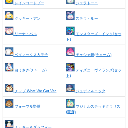
レインコートプー
ジェラトーニ
クッキー・アン
ステラ・ルー
リーナ・ベル
モンスターズ・インク(セッ
ト)
ベイマックス＆モチ
チェシャ猫(チャーム)
白うさぎ(チャーム)
ディズニーヴィランズ(セッ
ト)
チップ What We Got Ver.
ジュディ＆ニック
フォーマル野獣
マジカルステッキクラリス
(変身)
ミッキー＆ダッフィー