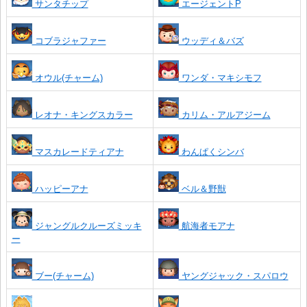
サンタチップ
エージェントP
コブラジャファー
ウッディ＆バズ
オウル(チャーム)
ワンダ・マキシモフ
レオナ・キングスカラー
カリム・アルアジーム
マスカレードティアナ
わんぱくシンバ
ハッピーアナ
ベル＆野獣
ジャングルクルーズミッキ
航海者モアナ
ー
ブー(チャーム)
ヤングジャック・スパロウ