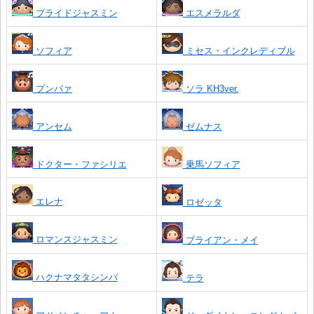
ブライドジャスミン
エスメラルダ
ソフィア
ミセス・インクレディブル
プンバァ
ソラ KH3ver.
アンセム
ゼムナス
ドクター・ファシリエ
乗馬ソフィア
エレナ
ロゼッタ
ロマンスジャスミン
ブライアン・メイ
ハクナマタタシンバ
テラ