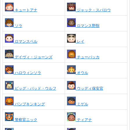
キュートアナ
ジャック・スパロウ
ソラ
ロマンス野獣
ロマンスベル
レイ
デイヴィ・ジョーンズ
チューバッカ
ハロウィンソラ
オウル
ビッグ・バッド・ウルフ
ウッディ保安官
パンプキンキング
ミゲル
警察官ニック
ティアナ