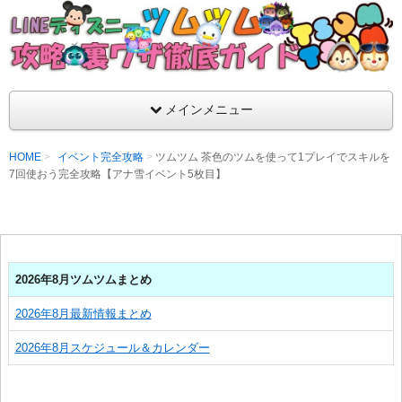
支持率No1！痒いところに手が届くツムツム攻略サイト！新ツム
ラ評価も丁寧に解説！ツムツムを120％楽しめるサイトを目指し
LINEディズニー ツムツム攻略・裏ワザ徹
メインメニュー
HOME
イベント完全攻略
ツムツム 茶色のツムを使って1プレイでスキルを
7回使おう完全攻略【アナ雪イベント5枚目】
2026年8月ツムツムまとめ
2026年8月最新情報まとめ
2026年8月スケジュール＆カレンダー