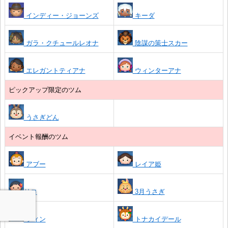
インディー・ジョーンズ
キーダ
ガラ・クチュールレオナ
陰謀の策士スカー
エレガントティアナ
ウィンターアナ
ピックアップ限定のツム
うさぎどん
イベント報酬のツム
アブー
レイア姫
リロ
3月うさぎ
フィン
トナカイデール