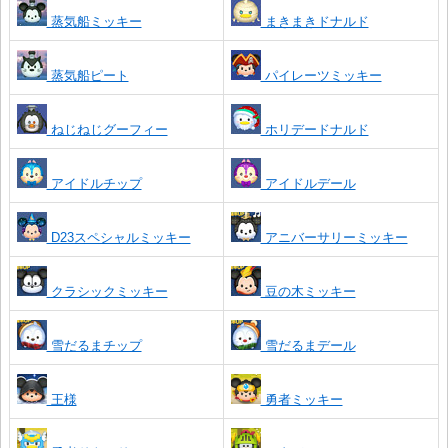
蒸気船ミッキー
まきまきドナルド
蒸気船ピート
パイレーツミッキー
ねじねじグーフィー
ホリデードナルド
アイドルチップ
アイドルデール
D23スペシャルミッキー
アニバーサリーミッキー
クラシックミッキー
豆の木ミッキー
雪だるまチップ
雪だるまデール
王様
勇者ミッキー