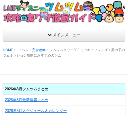
支持率No1！痒いところに手が届くツムツム攻略サイト！新ツム
ラ評価も丁寧に解説！ツムツムを120％楽しめるサイトを目指し
LINEディズニー ツムツム攻略・裏ワザ徹
メインメニュー
HOME
イベント完全攻略
ツムツムタワー20F ミッキーフレンズ＋男の子の
ツムミッション攻略におすすめのツム
2026年8月ツムツムまとめ
2026年8月最新情報まとめ
2026年8月スケジュール＆カレンダー