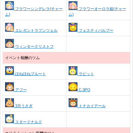
フラワーシンデレラ(チャー
フラワーオーロラ姫(チャー
ム)
ム)
エレガントラプンツェル
フェスティバルプー
ウィンタークリストフ
イベント報酬のツム
ほねほねプルート
ラビット
アブー
C-3PO
3月うさぎ
トナカイデール
スタードナルド