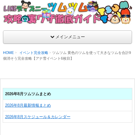
支持率No1！痒いところに手が届くツムツム攻略サイト！新ツム
ラ評価も丁寧に解説！ツムツムを120％楽しめるサイトを目指し
LINEディズニー ツムツム攻略・裏ワザ徹
メインメニュー
HOME
イベント完全攻略
ツムツム 黄色のツムを使って大きなツムを合計9
個消そう完全攻略【アナ雪イベント6枚目】
2026年8月ツムツムまとめ
2026年8月最新情報まとめ
2026年8月スケジュール＆カレンダー