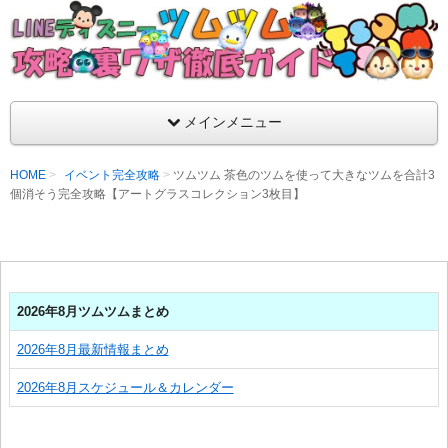
支持率No1！痒いところに手が届くツムツム攻略サイト！新ツム
ラ評価も丁寧に解説！ツムツムを120％楽しめるサイトを目指し
LINEディズニー ツムツム攻略・裏ワザ徹
メインメニュー
HOME
イベント完全攻略
ツムツム 茶色のツムを使って大きなツムを合計3
個消そう完全攻略【アートグラスコレクション3枚目】
2026年8月ツムツムまとめ
2026年8月最新情報まとめ
2026年8月スケジュール＆カレンダー