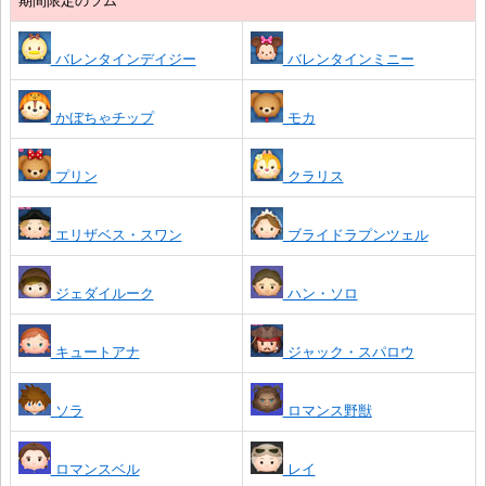
期間限定のツム
バレンタインデイジー
バレンタインミニー
かぼちゃチップ
モカ
プリン
クラリス
エリザベス・スワン
ブライドラプンツェル
ジェダイルーク
ハン・ソロ
キュートアナ
ジャック・スパロウ
ソラ
ロマンス野獣
ロマンスベル
レイ