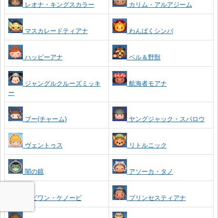
レオナ・キングスカラー
カリム・アルアジーム
マスカレードティアナ
わんぱくシンバ
ハッピーアナ
ベル＆野獣
ジャングルクルーズミッキ
航海者モアナ
ー
ブー(チャーム)
ヤングジャック・スパロウ
ヴェントゥス
リトルニック
闇の鏡
アソーカ・タノ
オビワン・ケノービ
プリンセスティアナ