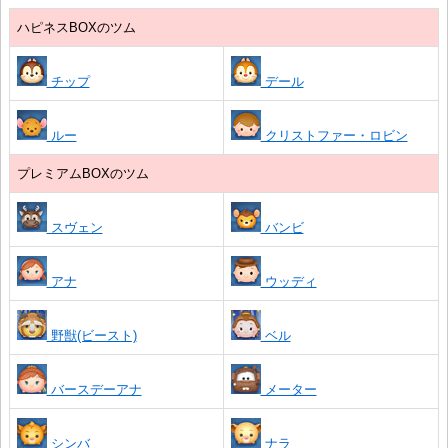
ハピネスBOXのツム
チップ
デール
ルー
クリストファー・ロビン
プレミアムBOXのツム
スヴェン
バンビ
アナ
ウッディ
野獣(ビースト)
ベル
バースデーアナ
メーター
シンバ
ナラ