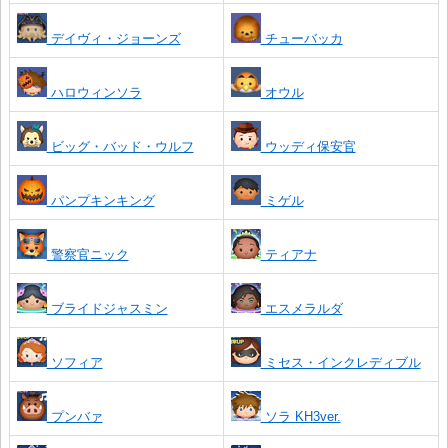
デイヴィ・ジョーンズ
チューバッカ
ハロウィンソラ
オウル
ビッグ・バッド・ウルフ
ウッディ保安官
パンプキンキング
ミゲル
警察官ニック
ティアナ
ブライドジャスミン
エスメラルダ
ソフィア
ミセス・インクレディブル
プンバァ
ソラ KH3ver.