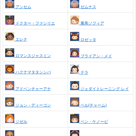
アンセム
ゼムナス
ドクター・ファシリエ
乗馬ソフィア
エレナ
ロゼッタ
ロマンスジャスミン
ブライアン・メイ
ハクナマタタシンバ
テラ
アドベンチャーアナ
ジェダイトレーニング レイ
ジョン・ディーコン
ベル(チャーム)
ジゼル
ベン・ケノービ