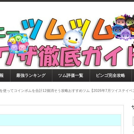
ツムツム攻略サイト！新ツム・イベント・ピックアップ・
ツムツム攻略・裏ワザ徹底ガイド
もに、ビンゴ・キャラ評価も丁寧に解説！ツムツムを12
。
報
最強ランキング
ツム評価一覧
ビンゴ完全攻略
を使ってコインボムを合計12個消そう攻略おすすめツム【2026年7月ツイステイベ