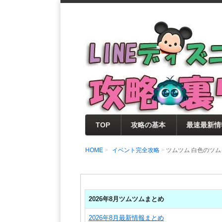
支持率No1！痒いところに手が届く
LINEディズニー 
セレクト情報をいち早く提供するとと
0％楽しめるサイトを目指しています
TOP
攻略の基本
最速最新情
HOME
イベント完全攻略
ツムツム 白色のツム
2026年8月ツムツムまとめ
2026年8月最新情報まとめ