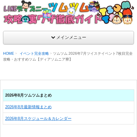
支持率No1！痒いところに手が届くツムツム攻略サイト！新ツム
ラ評価も丁寧に解説！ツムツムを120％楽しめるサイトを目指し
LINEディズニー ツムツム攻略・裏ワザ徹
メインメニュー
HOME
イベント完全攻略
ツムツム 2026年7月ツイステイベント7枚目完全
攻略・おすすめツム【ディアソムニア寮】
2026年8月ツムツムまとめ
2026年8月最新情報まとめ
2026年8月スケジュール＆カレンダー