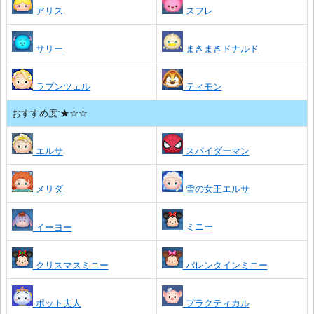
アリス
スフレ
サリー
まきまきドナルド
ラプンツェル
ティモン
おすすめ度:★☆☆
エルサ
スパイダーマン
メリダ
雪の女王エルサ
ミニー
イーヨー
クリスマスミニー
バレンタインミニー
ポット夫人
プラクティカル