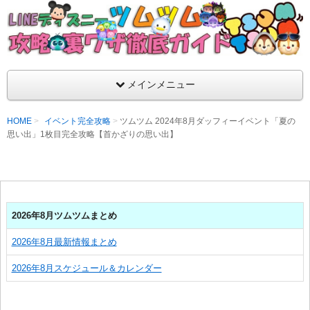
支持率No1！痒いところに手が届くツムツム攻略サイト！新ツム
ラ評価も丁寧に解説！ツムツムを120％楽しめるサイトを目指し
LINEディズニー ツムツム攻略・裏ワザ徹
メインメニュー
HOME
イベント完全攻略
ツムツム 2024年8月ダッフィーイベント「夏の
思い出」1枚目完全攻略【首かざりの思い出】
2026年8月ツムツムまとめ
2026年8月最新情報まとめ
2026年8月スケジュール＆カレンダー