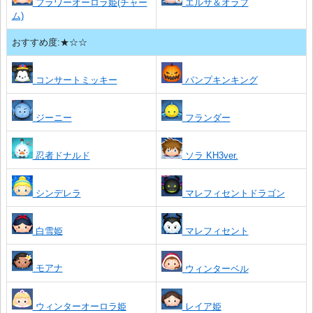
フラワーオーロラ姫(チャー
エルサ＆オラフ
ム)
おすすめ度:★☆☆
コンサートミッキー
パンプキンキング
ジーニー
フランダー
忍者ドナルド
ソラ KH3ver.
シンデレラ
マレフィセントドラゴン
白雪姫
マレフィセント
モアナ
ウィンターベル
ウィンターオーロラ姫
レイア姫