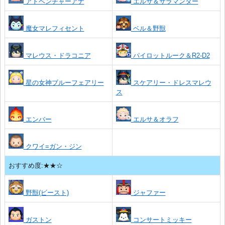
アドベンチャーアナ
エルサ＆サラマンダー
魔女マレフィセント
ベル＆野獣
マレウス・ドラコニア
パイロットルーク＆R2-D2
星の女神ブルーフェアリー
スケアリー・ドレスマレウ
ス
エンバー
エルサ＆オラフ
クワイ=ガン・ジン
おすすめ度:★★☆
野獣(ビースト)
ジャファー
ガストン
コンサートミッキー