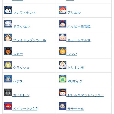
マレフィセント
アリエル
ドロッセル
ハッピー白雪姫
ブライドラプンツェル
キュートエルサ
スカー
シンバ
クラッシュ
トリトン王
ハデス
MUマイク
カイロレン
おしゃれマッドハッター
ベイマックス2.0
サラザール