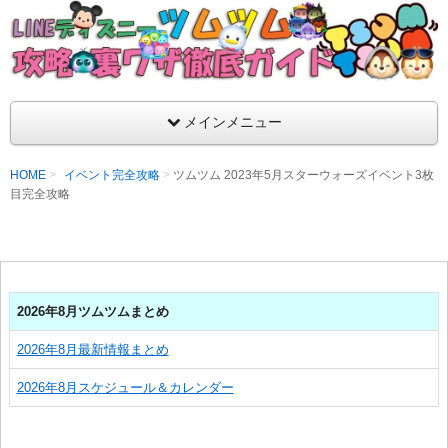
支持率No1！痒いところに手が届くツムツム攻略サイト！新ツム
ラ評価も丁寧に解説！ツムツムを120％楽しめるサイトを目指し
LINEディズニー ツムツム攻略・裏ワザ徹
メインメニュー
HOME
イベント完全攻略
ツムツム 2023年5月スターウォーズイベント3枚
目完全攻略
2026年8月ツムツムまとめ
2026年8月最新情報まとめ
2026年8月スケジュール＆カレンダー