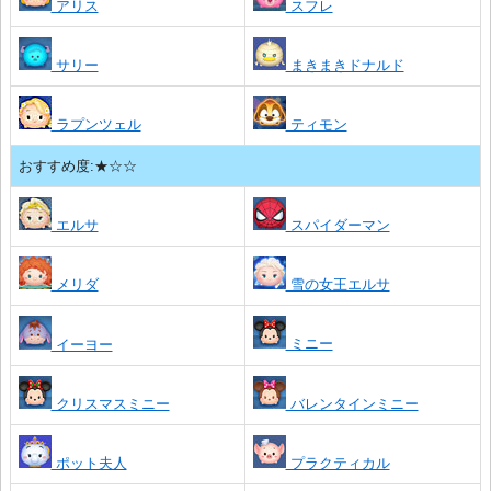
アリス
スフレ
サリー
まきまきドナルド
ラプンツェル
ティモン
おすすめ度:★☆☆
エルサ
スパイダーマン
メリダ
雪の女王エルサ
ミニー
イーヨー
クリスマスミニー
バレンタインミニー
ポット夫人
プラクティカル