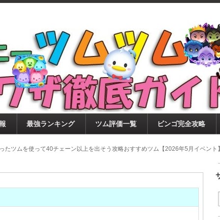
ツムツム攻略サイト！新ツム・イベント・ピックアップ・
ツムツム攻略・裏ワザ徹底ガイド
もに、ビンゴ・キャラ評価も丁寧に解説！ツムツムを12
。
報
最強ランキング
ツム評価一覧
ビンゴ完全攻略
ったツムを使って40チェーン以上を出そう攻略おすすめツム【2026年5月イベント