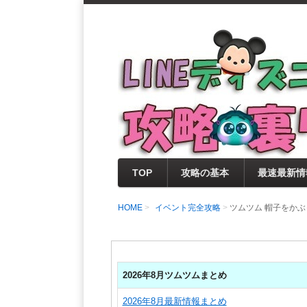
支持率No1！痒いところに手が届く
LINEディズニー 
セレクト情報をいち早く提供するとと
0％楽しめるサイトを目指しています
TOP
攻略の基本
最速最新情
HOME
イベント完全攻略
ツムツム 帽子をかぶ
2026年8月ツムツムまとめ
2026年8月最新情報まとめ