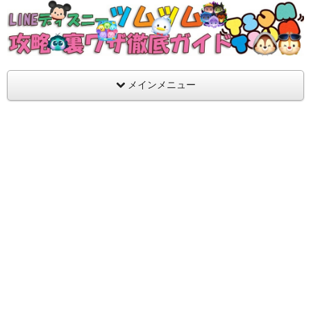
支持率No1！痒いところに手が届くツムツム攻略サイト！新ツム
ラ評価も丁寧に解説！ツムツムを120％楽しめるサイトを目指し
LINEディズニー ツムツム攻略・裏ワザ徹
メインメニュー